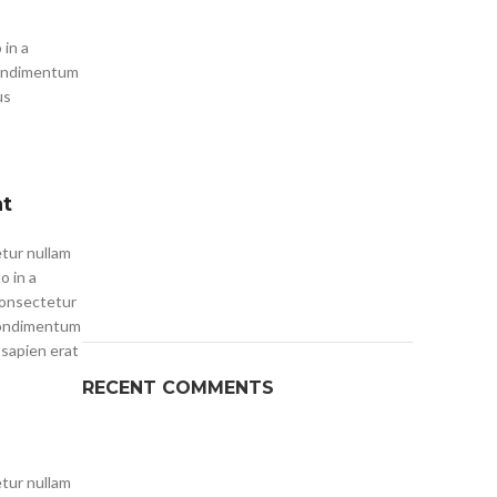
 in a
condimentum
us
nt
etur nullam
o in a
 consectetur
condimentum
 sapien erat
RECENT COMMENTS
etur nullam