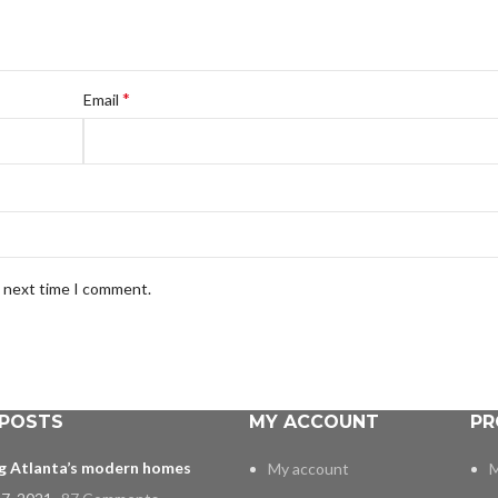
*
Email
e next time I comment.
 POSTS
MY ACCOUNT
PR
ng Atlanta’s modern homes
My account
M