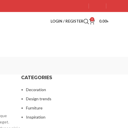
0
LOGIN / REGISTER
0.00
৳
CATEGORIES
Decoration
Design trends
Furniture
ique
Inspiration
eget.