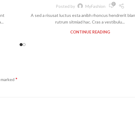
0
Posted by
MyFashion
ent
A sed a risusat luctus esta anibh rhoncus hendrerit bla
..
rutrum sitmiad hac. Cras a vestibulu...
CONTINUE READING
*
e marked