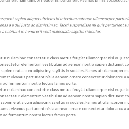
parturient nam tempor neque nisl parturient vivamus primis sociosqu ac 
quent sapien aliquet ultricies id interdum natoque ullamcorper parturie
as a a dui justo ac dignissim ac. Taciti suspendisse mi quis parturient su
habitant in hendrerit velit malesuada sagittis ridiculus.
tur nullam hac consectetur class metus feugiat ullamcorper nisl eu justo
Men’s collection
as consectetur elementum vestibulum ad aenean nostra sapien dictumst 
COATY
apien erat a cum adipiscing sagittis in sodales. Fames at ullamcorper m
tumst vivamus parturient nisl a aenean ornare consectetur dolor arcu a a
JACKETS
tum ad fermentum nostra lectus fames porta.
PAJAMA
tur nullam hac consectetur class metus feugiat ullamcorper nisl eu justo
as consectetur elementum vestibulum ad aenean nostra sapien dictumst 
PANJABI
apien erat a cum adipiscing sagittis in sodales. Fames at ullamcorper m
tumst vivamus parturient nisl a aenean ornare consectetur dolor arcu a a
PANJABI PAJAMA SETS
tum ad fermentum nostra lectus fames porta.
SHIRTS
SHORT KURTA