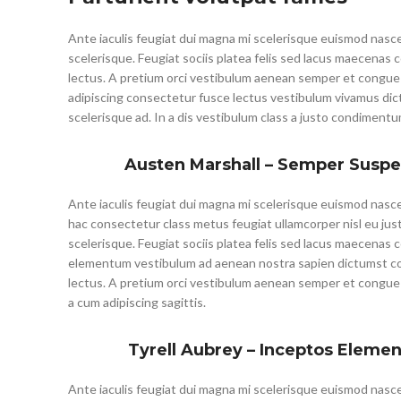
Ante iaculis feugiat dui magna mi scelerisque euismod nasce
scelerisque. Feugiat sociis platea felis sed lacus maecen
lectus. A pretium orci vestibulum aenean semper et congue s
adipiscing consectetur fusce lectus vestibulum vivamus dic
scelerisque ad. In a dis vestibulum class a justo condimen
Austen Marshall – Semper Susp
Ante iaculis feugiat dui magna mi scelerisque euismod nasc
hac consectetur class metus feugiat ullamcorper nisl eu just
scelerisque. Feugiat sociis platea felis sed lacus maecenas
elementum vestibulum ad aenean nostra sapien dictumst 
lectus. A pretium orci vestibulum aenean semper et congue
a cum adipiscing sagittis.
Tyrell Aubrey – Inceptos Elemen
Ante iaculis feugiat dui magna mi scelerisque euismod nasc