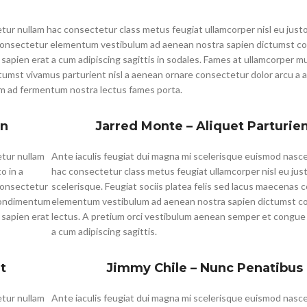
tur nullam hac consectetur class metus feugiat ullamcorper nisl eu justo
as consectetur elementum vestibulum ad aenean nostra sapien dictumst 
apien erat a cum adipiscing sagittis in sodales. Fames at ullamcorper m
tumst vivamus parturient nisl a aenean ornare consectetur dolor arcu a a
tum ad fermentum nostra lectus fames porta.
en
Jarred Monte – Aliquet Parturie
etur nullam
Ante iaculis feugiat dui magna mi scelerisque euismod nasc
o in a
hac consectetur class metus feugiat ullamcorper nisl eu just
 consectetur
scelerisque. Feugiat sociis platea felis sed lacus maecenas
condimentum
elementum vestibulum ad aenean nostra sapien dictumst 
 sapien erat
lectus. A pretium orci vestibulum aenean semper et congue
a cum adipiscing sagittis.
t
Jimmy Chile – Nunc Penatibus
etur nullam
Ante iaculis feugiat dui magna mi scelerisque euismod nasc