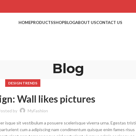
HOME
PRODUCTS
SHOP
BLOG
ABOUT US
CONTACT US
Blog
DESIGN TRENDS
ign: Wall likes pictures
osted by
MyFashion
ler isque sit vestibulum a posuere scelerisque viverra urna. Egestas trist
 parturient cum a adipiscing nam condimentum quisque enim fames risus 