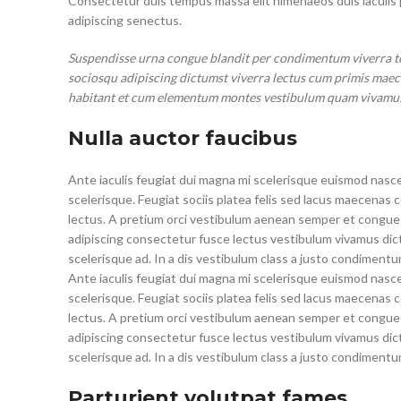
Consectetur duis tempus massa elit himenaeos duis iaculis 
adipiscing senectus.
Suspendisse urna congue blandit per condimentum viverra tor
sociosqu adipiscing dictumst viverra lectus cum primis maecen
habitant et cum elementum montes vestibulum quam vivamus a 
Nulla auctor faucibus
Ante iaculis feugiat dui magna mi scelerisque euismod nasce
scelerisque. Feugiat sociis platea felis sed lacus maecen
lectus. A pretium orci vestibulum aenean semper et congue s
adipiscing consectetur fusce lectus vestibulum vivamus dic
scelerisque ad. In a dis vestibulum class a justo condimen
Ante iaculis feugiat dui magna mi scelerisque euismod nasce
scelerisque. Feugiat sociis platea felis sed lacus maecen
lectus. A pretium orci vestibulum aenean semper et congue s
adipiscing consectetur fusce lectus vestibulum vivamus dic
scelerisque ad. In a dis vestibulum class a justo condimen
Parturient volutpat fames