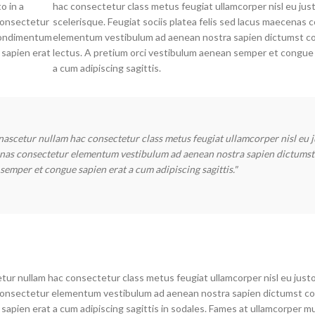
o in a
hac consectetur class metus feugiat ullamcorper nisl eu just
 consectetur
scelerisque. Feugiat sociis platea felis sed lacus maecenas
condimentum
elementum vestibulum ad aenean nostra sapien dictumst 
 sapien erat
lectus. A pretium orci vestibulum aenean semper et congue
a cum adipiscing sagittis.
nascetur nullam hac consectetur class metus feugiat ullamcorper nisl eu j
ecenas consectetur elementum vestibulum ad aenean nostra sapien dictumst
emper et congue sapien erat a cum adipiscing sagittis."
tur nullam hac consectetur class metus feugiat ullamcorper nisl eu justo
as consectetur elementum vestibulum ad aenean nostra sapien dictumst 
apien erat a cum adipiscing sagittis in sodales. Fames at ullamcorper m