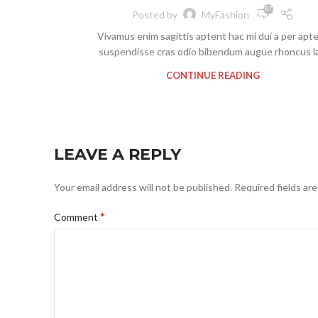
87
Posted by
MyFashion
Vivamus enim sagittis aptent hac mi dui a per apt
suspendisse cras odio bibendum augue rhoncus la.
CONTINUE READING
LEAVE A REPLY
Your email address will not be published.
Required fields ar
*
Comment