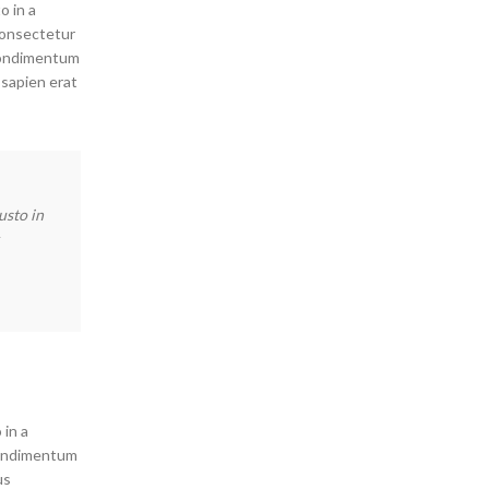
o in a
 consectetur
condimentum
 sapien erat
usto in
"Ante iaculis feugiat dui magna mi scelerisque euismod nasce
a scelerisque. Feugiat sociis platea felis sed lacus maecena
condimentum lectus. A pretium orci vestibulum aenean semper
Metus Feugiat
Interior Stylist
 in a
condimentum
us